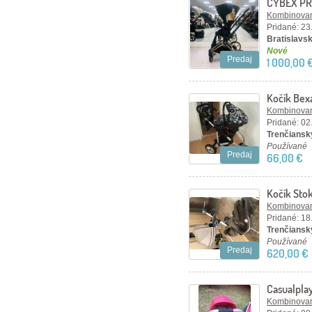
CYBEX PR
WINGS 3 V
Kombinovan
Pridané: 23
Bratislavsk
Nové
Predaj
1 000,00 
Kočík Bex
Kombinovan
Pridané: 02
Trenčiansky
Používané
Predaj
66,00 €
Kočík Sto
Kombinovan
Pridané: 18
Trenčiansk
Používané
Predaj
620,00 €
Casualplay
Kombinovan