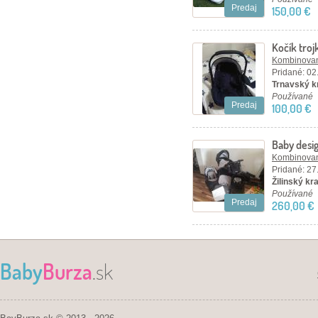
Predaj
150,00 €
Kočík tro
Kombinovan
Pridané: 02
Trnavský kr
Používané
Predaj
100,00 €
Baby desi
Kombinovan
Pridané: 27
Žilinský kraj
Používané
Predaj
260,00 €
Baby
Burza
.sk