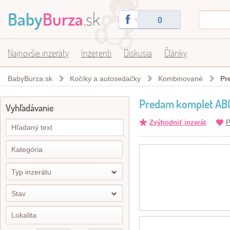
Baby
Burza
.sk
0
Najnovšie inzeráty
Inzerenti
Diskusia
Články
BabyBurza.sk
Kočíky a autosedačky
Kombinované
Pr
Predam komplet ABC
Vyhľadávanie
Zvýhodniť inzerát
P
Typ inzerátu
Stav