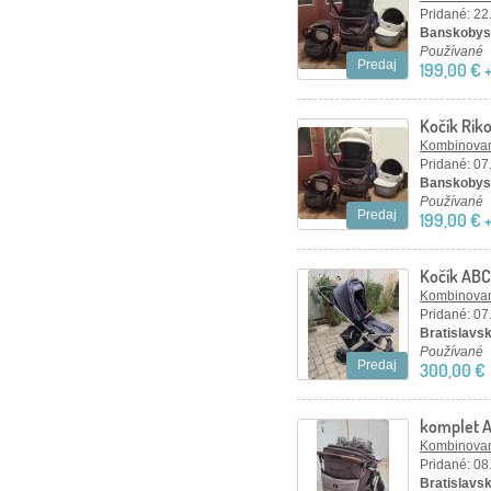
Pridané: 22
Banskobyst
Používané
Predaj
199,00 € 
Kočík Riko
Kombinovan
Pridané: 07
Banskobyst
Používané
Predaj
199,00 € 
Kočík ABC 
trojkombi
Kombinovan
Pridané: 07
Bratislavsk
Používané
Predaj
300,00 €
komplet A
set
Kombinovan
Pridané: 08
Bratislavský