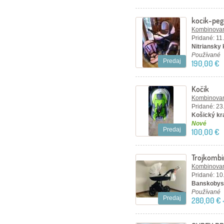
kocik-peg
Kombinovan
Pridané: 11
Nitriansky
Používané
Predaj
190,00 €
Kočik
Kombinovan
Pridané: 23
Košický kra
Nové
Predaj
100,00 €
Trojkombi
Kombinovan
Pridané: 10
Banskobyst
Používané
Predaj
280,00 € 