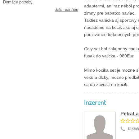
Domáce potreby
adaptermi, ani raz nebol pro
ďalší partneri
zimny pre babatko naviac.
Taktiez vanicka aj sportovy
nasadenie na kocik ako aj o
pouzivanie dodatocnych prid
Cely set bol zakupeny spolu
fusak do vajicka - 980Eur
Mimo kocika set je mozne si
veku a dlzky, mozno predlzi
sa da zavesit na kocik.
Inzerent
PetraLa
09055