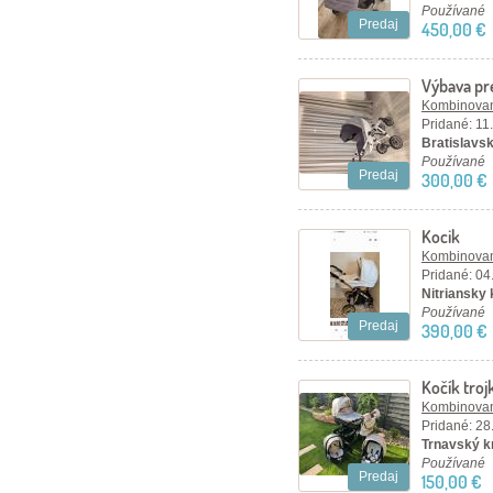
Používané
Predaj
450,00 €
Výbava pr
Kombinovan
Pridané: 11
Bratislavsk
Používané
Predaj
300,00 €
Kocik
Kombinovan
Pridané: 04
Nitriansky k
Používané
Predaj
390,00 €
Kočík tro
Kombinovan
Pridané: 28
Trnavský kr
Používané
Predaj
150,00 €