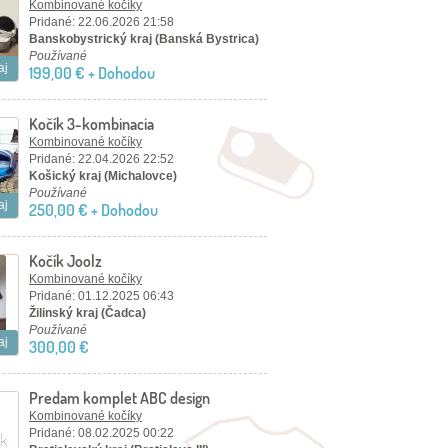
Kombinované kočíky
Pridané: 22.06.2026 21:58
Banskobystrický kraj (Banská Bystrica)
Používané
aj
199,00 € + Dohodou
Kočík 3-kombinacia
Kombinované kočíky
Pridané: 22.04.2026 22:52
Košický kraj (Michalovce)
Používané
aj
250,00 € + Dohodou
Kočík Joolz
Kombinované kočíky
Pridané: 01.12.2025 06:43
Žilinský kraj (Čadca)
Používané
aj
300,00 €
Predam komplet ABC design
Diamond kocik set
Kombinované kočíky
Pridané: 08.02.2025 00:22