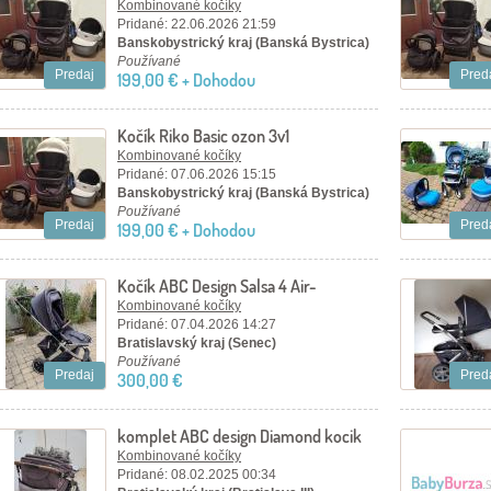
Kombinované kočíky
Pridané: 22.06.2026 21:59
Banskobystrický kraj (Banská Bystrica)
Používané
Predaj
Pred
199,00 € + Dohodou
Kočík Riko Basic ozon 3v1
Kombinované kočíky
Pridané: 07.06.2026 15:15
Banskobystrický kraj (Banská Bystrica)
Používané
Predaj
Pred
199,00 € + Dohodou
Kočík ABC Design Salsa 4 Air-
trojkombinácia
Kombinované kočíky
Pridané: 07.04.2026 14:27
Bratislavský kraj (Senec)
Používané
Predaj
Pred
300,00 €
komplet ABC design Diamond kocik
set
Kombinované kočíky
Pridané: 08.02.2025 00:34