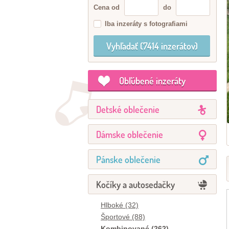
Cena od
do
Iba inzeráty s fotografiami
Obľúbené inzeráty
Detské oblečenie
Dámske oblečenie
Pánske oblečenie
Kočíky a autosedačky
Hlboké (32)
Športové (88)
Kombinované (262)