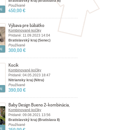
Bratislavský kraj (Bratislava III)
Používané
aj
450,00 €
Výbava pre bábätko
Kombinované kočíky
Pridané: 11.09.2023 14:04
Bratislavský kraj (Senec)
Používané
aj
300,00 €
Kocik
Kombinované kočíky
Pridané: 04.05.2023 18:47
Nitriansky kraj (Nitra)
Používané
aj
390,00 €
Baby Design Bueno 2-kombinácia,
vajíčko Baby Design Leo
Kombinované kočíky
Pridané: 09.08.2021 13:56
Bratislavský kraj (Bratislava II)
Používané
aj
350,00 €