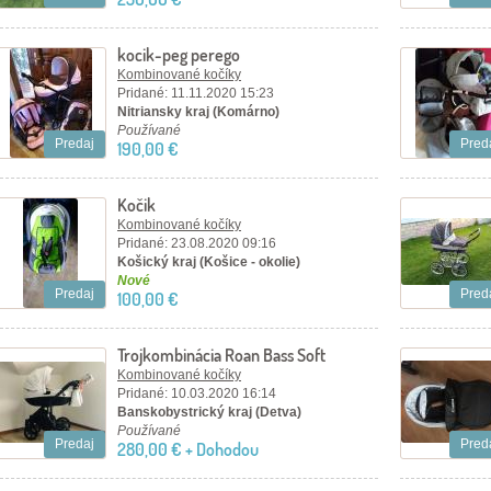
kocik-peg perego
Kombinované kočíky
Pridané: 11.11.2020 15:23
Nitriansky kraj (Komárno)
Používané
Predaj
Pred
190,00 €
Kočik
Kombinované kočíky
Pridané: 23.08.2020 09:16
Košický kraj (Košice - okolie)
Nové
Predaj
Pred
100,00 €
Trojkombinácia Roan Bass Soft
Kombinované kočíky
Pridané: 10.03.2020 16:14
Banskobystrický kraj (Detva)
Používané
Predaj
Pred
280,00 € + Dohodou