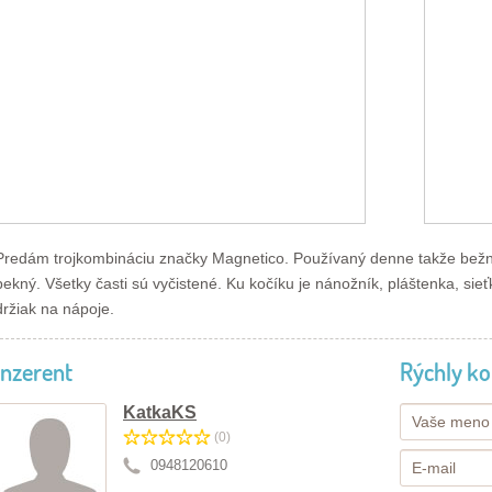
Predám trojkombináciu značky Magnetico. Používaný denne takže bežné
pekný. Všetky časti sú vyčistené. Ku kočíku je nánožník, pláštenka, sie
držiak na nápoje.
Inzerent
Rýchly ko
KatkaKS
(0)
0948120610