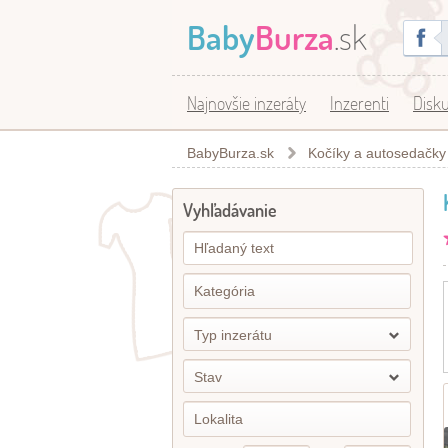
Baby
Burza
.sk
Najnovšie inzeráty
Inzerenti
Disku
BabyBurza.sk
Kočíky a autosedačky
Vyhľadávanie
Typ inzerátu
Stav