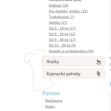
Golfové (19)
Pre dvojičky, trojičky (19)
Trojkolesové (7)
Vajíčko (27)
Od 0 - 18 kg (27)
Od 9 - 18 kg (11)
Od 9 - 36 kg (17)
Od 15 - 36 kg (9)
Doplnky a príslušenstvo (54)
Hračky
Kojenecké potreby
Partneri
Hračkárstvo
Hračky