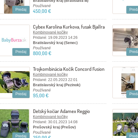
Bratislavský kraj (Bratislava III)
Používané
Predaj
Pred
450,00 €
Cybex Karolina Kurkova, fusak Bjallra
Kombinované kočíky
Pridané: 19.09.2023 14:26
Bratislavský kraj (Senec)
Používané
Predaj
Pred
800,00 €
Trojkombinácia Kočík Concord Fusion
Kombinované kočíky
Pridané: 22.05.2023 22:01
Bratislavský kraj (Pezinok)
Používané
Predaj
Pred
95,00 €
Detský kočiar Adamex Reggio
Kombinované kočíky
Pridané: 30.01.2023 14:08
Prešovský kraj (Prešov)
Používané
Predaj
Pred
250,00 €