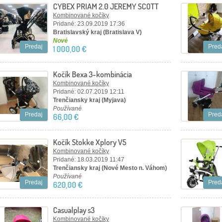
CYBEX PRIAM 2.0 JEREMY SCOTT
WINGS 3 V1 VOZÍK
Kombinované kočíky
Pridané: 23.09.2019 17:36
Bratislavský kraj (Bratislava V)
Nové
Predaj
Pred
1 000,00 €
Kočík Bexa 3-kombinácia
Kombinované kočíky
Pridané: 02.07.2019 12:11
Trenčiansky kraj (Myjava)
Používané
Predaj
Pred
66,00 €
Kočík Stokke Xplory V5
Kombinované kočíky
Pridané: 18.03.2019 11:47
Trenčiansky kraj (Nové Mesto n. Váhom)
Používané
Predaj
Pred
620,00 €
Casualplay s3
Kombinované kočíky