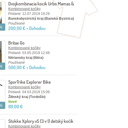
Dvojkombinacia kocik Urbo Mamas &
Papas
Kombinované kočíky
Pridané: 12.07.2019 19:29
Banskobystrický kraj (Banská Bystrica)
Používané
aj
200,00 € + Dohodou
Britax Go
Kombinované kočíky
Pridané: 03.05.2019 12:49
Nitriansky kraj (Nitra)
Používané
aj
500,00 € + Dohodou
SporTrike Explorer Bike
Kombinované kočíky
Pridané: 04.03.2019 15:09
Žilinský kraj (Tvrdošín)
Nové
aj
89,00 €
Stokke Xplory v5 (3 v 1) detský kočík
Kombinované kočíky