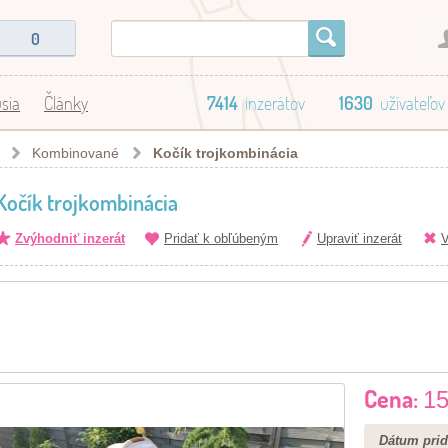
0
sia
Články
7414
inzerátov
1630
užívateľov
Kombinované
Kočík trojkombinácia
Kočík trojkombinácia
Zvýhodniť inzerát
Pridať k obľúbeným
Upraviť inzerát
V
Cena:
15
Dátum prid