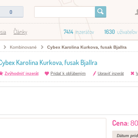
0
sia
Články
7414
inzerátov
1630
užívateľov
Kombinované
Cybex Karolina Kurkova, fusak Bjallra
Cybex Karolina Kurkova, fusak Bjallra
Zvýhodniť inzerát
Pridať k obľúbeným
Upraviť inzerát
V
Cena:
80
Dátum prid