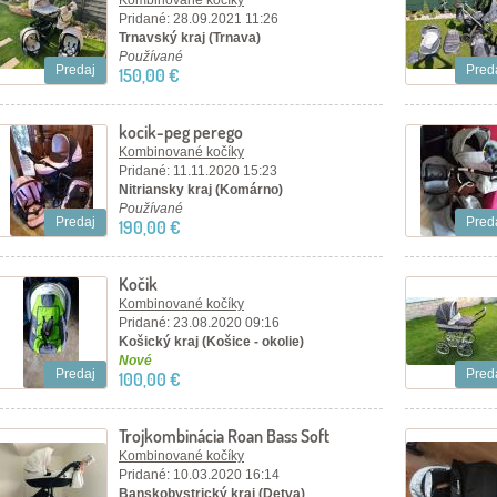
Kombinované kočíky
Pridané: 28.09.2021 11:26
Trnavský kraj (Trnava)
Používané
Predaj
Pred
150,00 €
kocik-peg perego
Kombinované kočíky
Pridané: 11.11.2020 15:23
Nitriansky kraj (Komárno)
Používané
Predaj
Pred
190,00 €
Kočik
Kombinované kočíky
Pridané: 23.08.2020 09:16
Košický kraj (Košice - okolie)
Nové
Predaj
Pred
100,00 €
Trojkombinácia Roan Bass Soft
Kombinované kočíky
Pridané: 10.03.2020 16:14
Banskobystrický kraj (Detva)