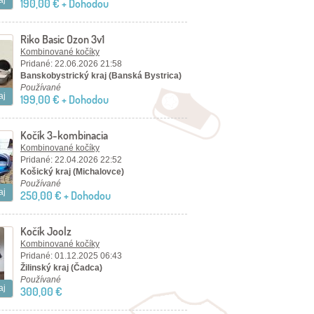
aj
190,00 € + Dohodou
Riko Basic Ozon 3v1
Kombinované kočíky
Pridané: 22.06.2026 21:58
Banskobystrický kraj (Banská Bystrica)
Používané
aj
199,00 € + Dohodou
Kočík 3-kombinacia
Kombinované kočíky
Pridané: 22.04.2026 22:52
Košický kraj (Michalovce)
Používané
aj
250,00 € + Dohodou
Kočík Joolz
Kombinované kočíky
Pridané: 01.12.2025 06:43
Žilinský kraj (Čadca)
Používané
aj
300,00 €