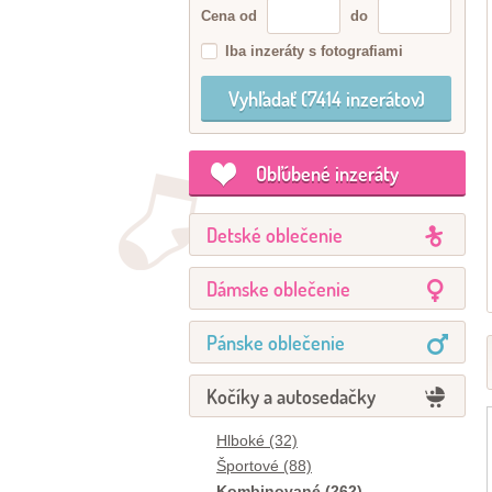
Cena od
do
Iba inzeráty s fotografiami
Obľúbené inzeráty
Detské oblečenie
Dámske oblečenie
Pánske oblečenie
Kočíky a autosedačky
Hlboké (32)
Športové (88)
Kombinované (262)