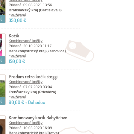
vajíčko Baby Design Leo
Kombinované kočíky
Pridané: 09.08.2021 13:56
Bratislavský kraj (Bratislava II)
Používané
aj
350,00 €
Kočík
Kombinované kočíky
Pridané: 20.10.2020 11:17
Banskobystrický kraj (Žarnovica)
Používané
aj
150,00 €
Predám retro kočík steggi
Kombinované kočíky
Pridané: 07.07.2020 03:04
Trenčiansky kraj (Prievidza)
Používané
aj
90,00 € + Dohodou
Kombinovaný kočík BabyActive
Kombinované kočíky
Pridané: 10.03.2020 16:09
Banskobystrický kraj (Detva)