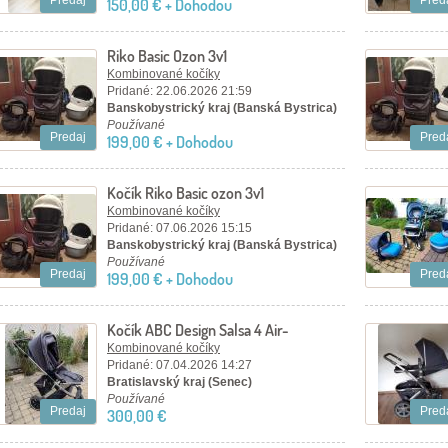
Predaj
Pred
150,00 € + Dohodou
Riko Basic Ozon 3v1
Kombinované kočíky
Pridané: 22.06.2026 21:59
Banskobystrický kraj (Banská Bystrica)
Používané
Predaj
Pred
199,00 € + Dohodou
Kočík Riko Basic ozon 3v1
Kombinované kočíky
Pridané: 07.06.2026 15:15
Banskobystrický kraj (Banská Bystrica)
Používané
Predaj
Pred
199,00 € + Dohodou
Kočík ABC Design Salsa 4 Air-
trojkombinácia
Kombinované kočíky
Pridané: 07.04.2026 14:27
Bratislavský kraj (Senec)
Používané
Predaj
Pred
300,00 €