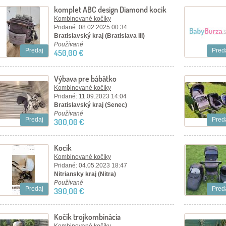
komplet ABC design Diamond kocik
set
Kombinované kočíky
Pridané: 08.02.2025 00:34
Bratislavský kraj (Bratislava III)
Používané
Predaj
Pred
450,00 €
Výbava pre bábätko
Kombinované kočíky
Pridané: 11.09.2023 14:04
Bratislavský kraj (Senec)
Používané
Predaj
Pred
300,00 €
Kocik
Kombinované kočíky
Pridané: 04.05.2023 18:47
Nitriansky kraj (Nitra)
Používané
Predaj
Pred
390,00 €
Kočík trojkombinácia