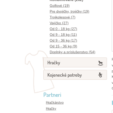
Golfové (19)
Pre dvojičky, trojičky (19)
Trojkolesové (7)
Vajíčko (27)
Od 0 - 18 kg (27)
Od 9 - 18 kg (11)
Od 9 - 36 kg (17)
Od 15 - 36 kg (9)
Doplnky a príslušenstvo (54)
Hračky
Kojenecké potreby
Partneri
Hračkárstvo
Hračky