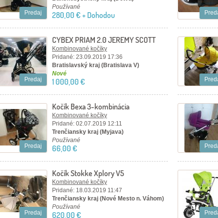
Používané
Predaj
Pred
280,00 € + Dohodou
CYBEX PRIAM 2.0 JEREMY SCOTT
WINGS 3 V1 VOZÍK
Kombinované kočíky
Pridané: 23.09.2019 17:36
Bratislavský kraj (Bratislava V)
Nové
Predaj
Pred
1 000,00 €
Kočík Bexa 3-kombinácia
Kombinované kočíky
Pridané: 02.07.2019 12:11
Trenčiansky kraj (Myjava)
Používané
Predaj
Pred
66,00 €
Kočík Stokke Xplory V5
Kombinované kočíky
Pridané: 18.03.2019 11:47
Trenčiansky kraj (Nové Mesto n. Váhom)
Používané
Predaj
Pred
620,00 €