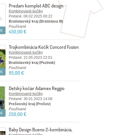
Predam komplet ABC design
Diamond kocik set
Kombinované kočíky
Pridané: 08.02.2025 00:22
Bratislavský kraj (Bratislava III)
Používané
aj
450,00 €
Trojkombinácia Kočík Concord Fusion
Kombinované kočíky
Pridané: 22.05.2023 22:01
Bratislavský kraj (Pezinok)
Používané
aj
95,00 €
Detský kočiar Adamex Reggio
Kombinované kočíky
Pridané: 30.01.2023 14:08
Prešovský kraj (Prešov)
Používané
aj
250,00 €
Baby Design Bueno 2-kombinácia,