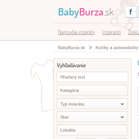
Baby
Burza
.sk
Najnovšie inzeráty
Inzerenti
Disku
BabyBurza.sk
Kočíky a autosedačky
Vyhľadávanie
Typ inzerátu
Stav