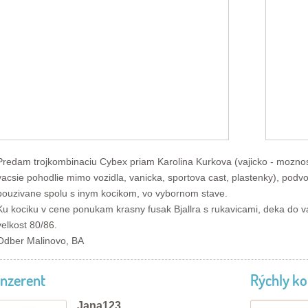
Predam trojkombinaciu Cybex priam Karolina Kurkova (vajicko - moznos
vacsie pohodlie mimo vozidla, vanicka, sportova cast, plastenky), podv
pouzivane spolu s inym kocikom, vo vybornom stave.
Ku kociku v cene ponukam krasny fusak Bjallra s rukavicami, deka do v
velkost 80/86.
Odber Malinovo, BA
Inzerent
Rýchly ko
Jana123