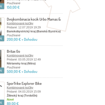
Používané
aj
150,00 €
Dvojkombinacia kocik Urbo Mamas &
Papas
Kombinované kočíky
Pridané: 12.07.2019 19:29
Banskobystrický kraj (Banská Bystrica)
Používané
aj
200,00 € + Dohodou
Britax Go
Kombinované kočíky
Pridané: 03.05.2019 12:49
Nitriansky kraj (Nitra)
Používané
aj
500,00 € + Dohodou
SporTrike Explorer Bike
Kombinované kočíky
Pridané: 04.03.2019 15:09
Žilinský kraj (Tvrdošín)
Nové
aj
89,00 €