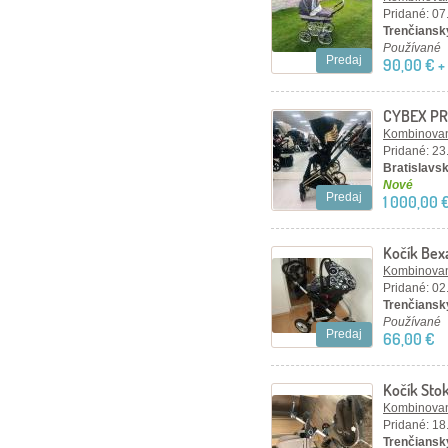
Pridané: 07
Trenčiansky
Používané
Predaj
90,00 € +
CYBEX PR
WINGS 3 V
Kombinovan
Pridané: 23
Bratislavsk
Nové
Predaj
1 000,00 
Kočík Bex
Kombinovan
Pridané: 02
Trenčiansky
Používané
Predaj
66,00 €
Kočík Sto
Kombinovan
Pridané: 18
Trenčiansk