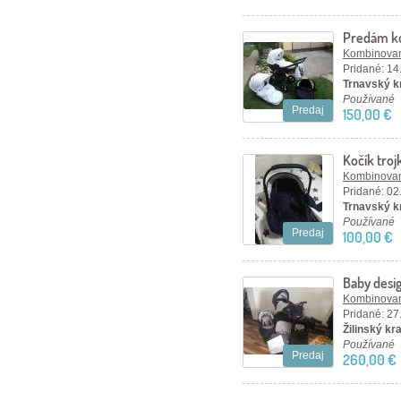
Predám ko
nenáročn
Kombinovan
Pridané: 14
Trnavský kr
Používané
Predaj
150,00 €
Kočík tro
Kombinovan
Pridané: 02
Trnavský kr
Používané
Predaj
100,00 €
Baby desi
Kombinovan
Pridané: 27
Žilinský kraj
Používané
Predaj
260,00 €