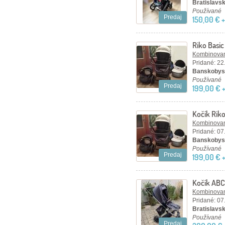
Bratislavský
Používané
Predaj
150,00 € 
Riko Basic
Kombinovan
Pridané: 22
Banskobyst
Používané
Predaj
199,00 € 
Kočík Riko
Kombinovan
Pridané: 07
Banskobyst
Používané
Predaj
199,00 € 
Kočík ABC 
trojkombi
Kombinovan
Pridané: 07
Bratislavsk
Používané
Predaj