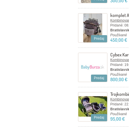
300,00 €
komplet A
set
Kombinovan
Pridané: 08
Bratislavský
Používané
Predaj
450,00 €
Cybex Karo
Kombinovan
Pridané: 19
Bratislavsk
Používané
Predaj
800,00 €
Trojkombi
Kombinovan
Pridané: 22
Bratislavsk
Používané
Predaj
95,00 €