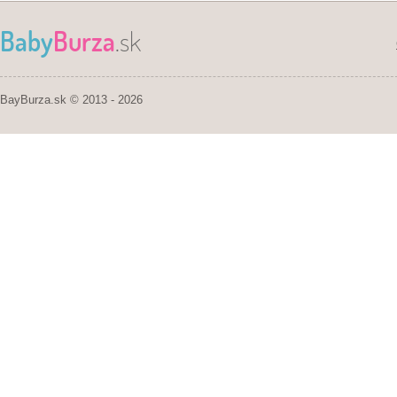
Baby
Burza
.sk
BayBurza.sk © 2013 - 2026