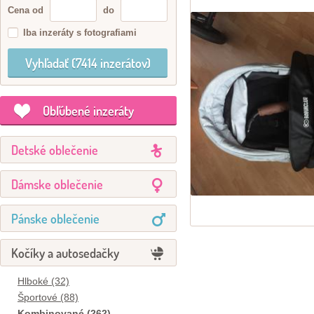
Cena od
do
Iba inzeráty s fotografiami
Obľúbené inzeráty
Detské oblečenie
Dámske oblečenie
Pánske oblečenie
Kočíky a autosedačky
Hlboké (32)
Športové (88)
Kombinované (262)