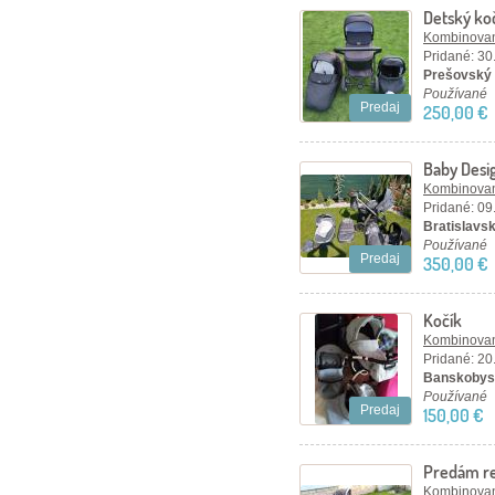
Detský ko
Kombinovan
Pridané: 30
Prešovský 
Používané
Predaj
250,00 €
Baby Desi
vajíčko Ba
Kombinovan
Pridané: 09
Bratislavský
Používané
Predaj
350,00 €
Kočík
Kombinovan
Pridané: 20
Banskobyst
Používané
Predaj
150,00 €
Predám re
Kombinovan