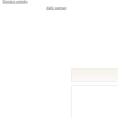
Domáce potreby
ďalší partneri