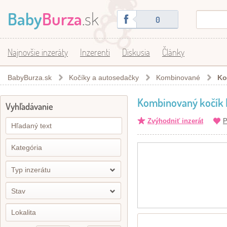
Baby
Burza
.sk
0
Najnovšie inzeráty
Inzerenti
Diskusia
Články
BabyBurza.sk
Kočíky a autosedačky
Kombinované
Ko
Kombinovaný kočík 
Vyhľadávanie
Zvýhodniť inzerát
P
Typ inzerátu
Stav