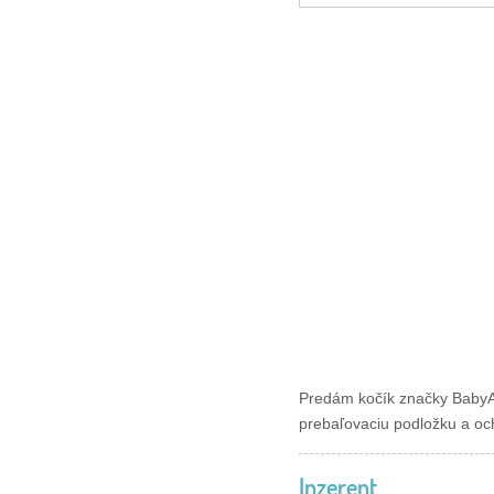
Predám kočík značky BabyAc
prebaľovaciu podložku a oc
Inzerent