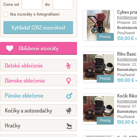
Cena od
do
Cybex pri
Iba inzeráty s fotografiami
Kombinovan
Pridané: 20
Bratislavský
Používané
Predaj
150,00 € 
Obľúbené inzeráty
Riko Basic
Kombinovan
Detské oblečenie
Pridané: 22
Banskobyst
Používané
Predaj
Dámske oblečenie
199,00 € 
Pánske oblečenie
Kočík Riko
Kombinovan
Pridané: 07
Kočíky a autosedačky
Banskobyst
Používané
Predaj
199,00 € 
Hračky