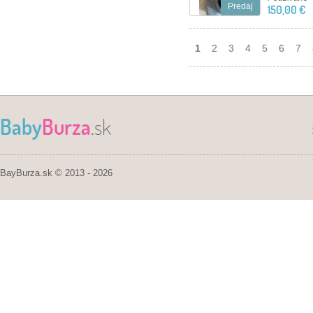
Predaj
150,00 €
1
2
3
4
5
6
7
Baby
Burza
.sk
BayBurza.sk © 2013 - 2026