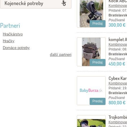
Kočík ABC 
Kojenecké potreby
trojkombi
Kombinovan
Pridané: 07
Bratislavsk
Používané
Partneri
Predaj
300,00 €
Hračkárstvo
komplet A
Hračky
set
Kombinovan
Domáce potreby
Pridané: 08
Bratislavský
ďalší partneri
Používané
Predaj
450,00 €
Cybex Karo
Kombinovan
Pridané: 19
Bratislavsk
Používané
Predaj
800,00 €
Trojkombi
Kombinovan