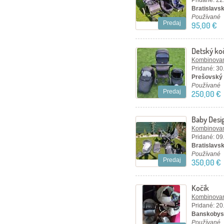
Pridané: 22
Bratislavsk
Používané
Predaj
95,00 €
Detský ko
Kombinovan
Pridané: 30
Prešovský 
Používané
Predaj
250,00 €
Baby Desi
vajíčko Ba
Kombinovan
Pridané: 09
Bratislavský
Používané
Predaj
350,00 €
Kočík
Kombinovan
Pridané: 20
Banskobyst
Používané