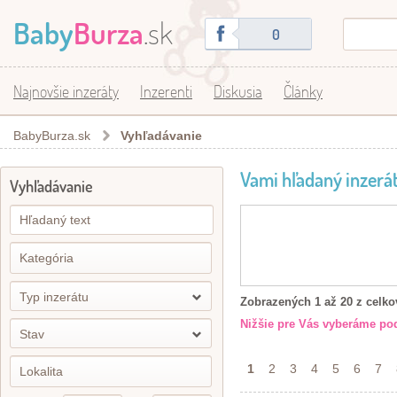
Baby
Burza
.sk
0
Najnovšie inzeráty
Inzerenti
Diskusia
Články
BabyBurza.sk
Vyhľadávanie
Vami hľadaný inzerát
Vyhľadávanie
Typ inzerátu
Zobrazených 1 až 20 z celko
Nižšie pre Vás vyberáme pod
Stav
1
2
3
4
5
6
7