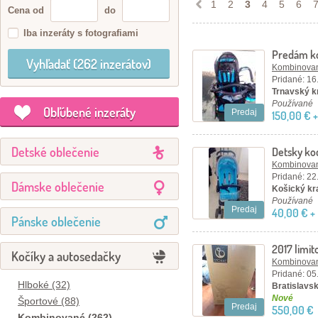
1
2
3
4
5
6
Cena od
do
Iba inzeráty s fotografiami
Predám ko
Kombinovan
Pridané: 16
Trnavský kr
Používané
Obľúbené inzeráty
Predaj
150,00 € 
Detské oblečenie
Detsky ko
Kombinovan
Pridané: 22
Dámske oblečenie
Košický kra
Používané
Predaj
40,00 € +
Pánske oblečenie
2017 limit
Kočíky a autosedačky
V5
Kombinovan
Pridané: 05
Hlboké (32)
Bratislavský
Nové
Športové (88)
Predaj
550,00 €
Kombinované (262)