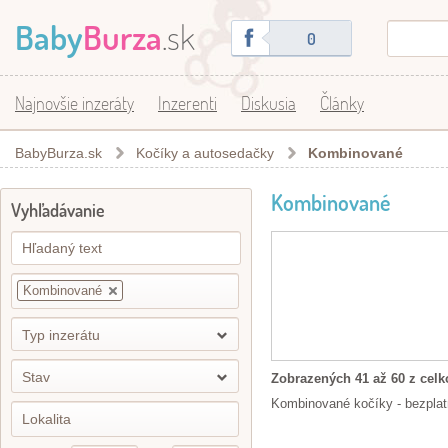
Baby
Burza
.sk
0
Najnovšie inzeráty
Inzerenti
Diskusia
Články
BabyBurza.sk
Kočíky a autosedačky
Kombinované
Kombinované
Vyhľadávanie
Kombinované
Typ inzerátu
Stav
Zobrazených 41 až 60 z celk
Kombinované kočíky - bezplatn