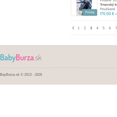
Pridané: 16
Trnavský kr
Používané
Predaj
170,00 € 
1
2
3
4
5
6
Baby
Burza
.sk
BayBurza.sk © 2013 - 2026