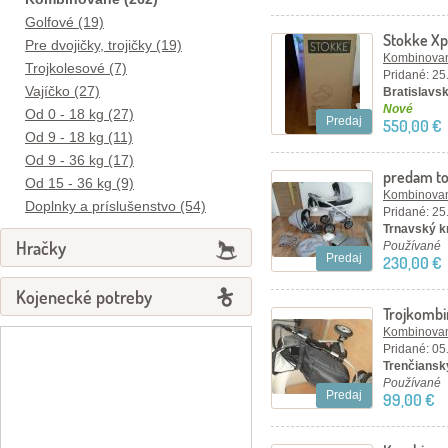
Golfové (19)
Stokke Xp
Pre dvojičky, trojičky (19)
Kombinovan
Trojkolesové (7)
Pridané: 25
Vajíčko (27)
Bratislavský
Nové
Od 0 - 18 kg (27)
Predaj
550,00 €
Od 9 - 18 kg (11)
Od 9 - 36 kg (17)
predam to
Od 15 - 36 kg (9)
10mesiaco
Kombinovan
Doplnky a príslušenstvo (54)
Pridané: 25
Trnavský k
Hračky
Používané
Predaj
230,00 €
Kojenecké potreby
Trojkombi
Kombinovan
Pridané: 05
Trenčiansk
Používané
Predaj
99,00 €