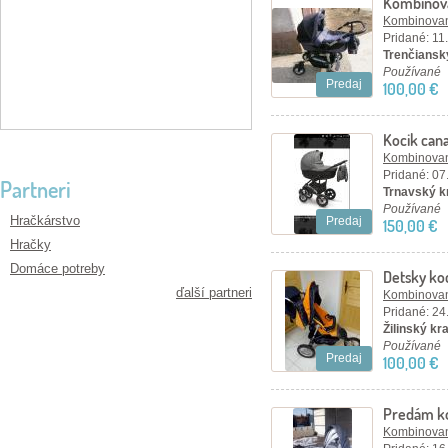
Kombinov
Kombinovan
Pridané: 11
Trenčiansky
Používané
Predaj
100,00 €
Kocik cana
Kombinovan
Pridané: 07
Partneri
Trnavský kr
Používané
Hračkárstvo
Predaj
150,00 €
Hračky
Domáce potreby
Detsky ko
ďalší partneri
Kombinovan
Pridané: 24
Žilinský kr
Používané
Predaj
100,00 €
Predám ko
Kombinovan